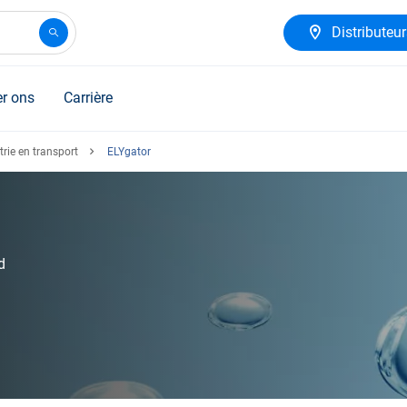
Distributeu
r ons
Carrière
rie en transport
ELYgator
d