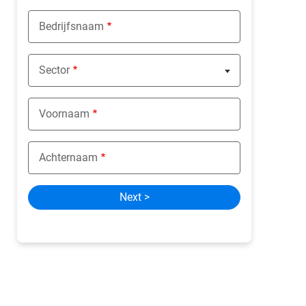
Bedrijfsnaam
Sector
Nothing selected
Voornaam
Achternaam