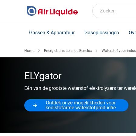
Skip
to
Zoeken
main
content
Gassen & Apparatuur
Gasoplossingen
Ove
Home
Energietransitie in de Benelux
Waterstof voor indust
ELYgator
Eén van de grootste waterstof elektrolyzers ter werel
Ontdek onze mogelijkheden voor
koolstofarme waterstofproductie