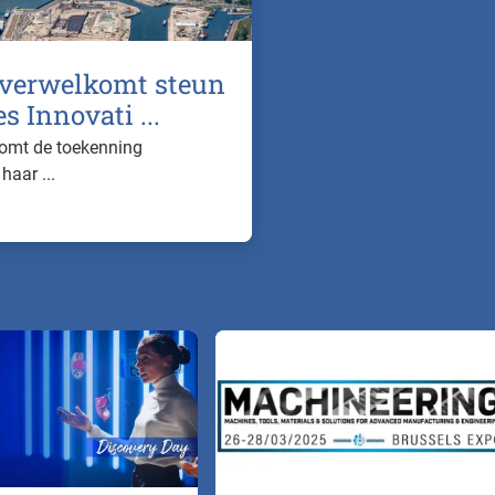
 verwelkomt steun
 Innovati ...
komt de toekenning
haar ...