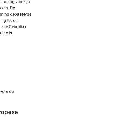
temming van zijn
ekken. De
emming gebaseerde
ing tot de
 elke Gebruiker
uide is
 voor de
ropese