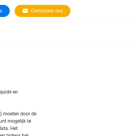
rs
Contacteer ons
iquide en
) moeten door de
nt mogelijk te
ata. Het
n tijdens het