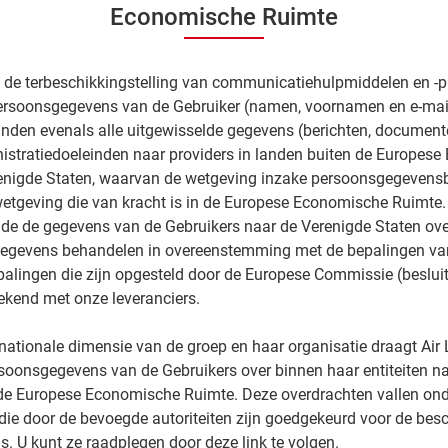
Economische Ruimte
de terbeschikkingstelling van communicatiehulpmiddelen en -p
ersoonsgegevens van de Gebruiker (namen, voornamen en e-mai
einden evenals alle uitgewisselde gegevens (berichten, documente
nistratiedoeleinden naar providers in landen buiten de Europes
renigde Staten, waarvan de wetgeving inzake persoonsgegeven
wetgeving die van kracht is in de Europese Economische Ruimte.
de de gegevens van de Gebruikers naar de Verenigde Staten ove
egevens behandelen in overeenstemming met de bepalingen va
alingen die zijn opgesteld door de Europese Commissie (beslui
tekend met onze leveranciers.
ationale dimensie van de groep en haar organisatie draagt ​​Air 
soonsgegevens van de Gebruikers over binnen haar entiteiten na
n de Europese Economische Ruimte. Deze overdrachten vallen ond
die door de bevoegde autoriteiten zijn goedgekeurd voor de be
 U kunt ze raadplegen door deze link te volgen.