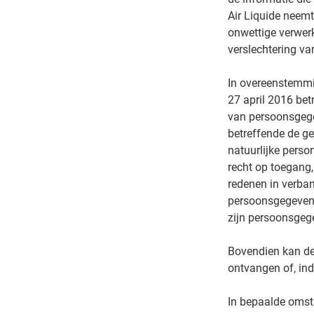
Air Liquide neem
onwettige verwerk
verslechtering va
In overeenstemmi
27 april 2016 bet
van persoonsgege
betreffende de g
natuurlijke perso
recht op toegang,
redenen in verband
persoonsgegevens,
zijn persoonsgeg
Bovendien kan de
ontvangen of, indi
In bepaalde omst