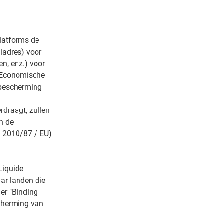
latforms de
ladres) voor
n, enz.) voor
e Economische
sbescherming
rdraagt, zullen
n de
t 2010/87 / EU)
Liquide
ar landen die
er "Binding
scherming van