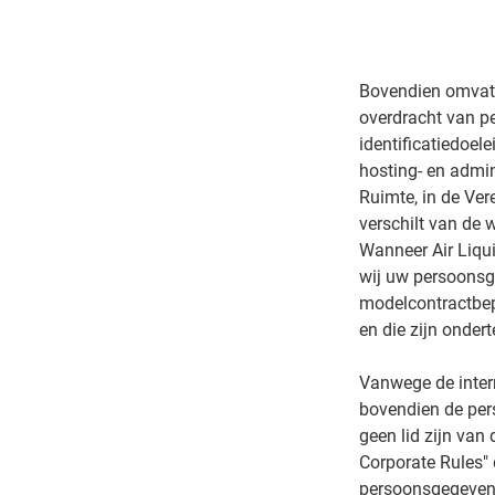
Bovendien omvat 
overdracht van p
identificatiedoel
hosting- en admi
Ruimte, in de Ve
verschilt van de 
Wanneer Air Liqui
wij uw persoonsg
modelcontractbep
en die zijn onder
Vanwege de intern
bovendien de per
geen lid zijn va
Corporate Rules" 
persoonsgegevens.