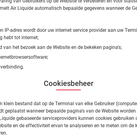
ring van Gebruikers op de Website te verbeteren en voor statis
amelt Air Liquide automatisch bepaalde gegevens wanneer de Ge
en IP-adres wordt door uw internet service provider aan uw Ter
 hebt tot internet;
jd van het bezoek aan de Website en de bekeken pagina's;
ternetbrowsersoftware;
verbinding.
Cookiesbeheer
en klein bestand dat op de Terminal van elke Gebruiker (computer,
t geplaatst wanneer bepaalde pagina's van de Website worden 
 Liquide gebaseerde serviceproviders kunnen cookies gebruiken 
site en de effectiviteit ervan te analyseren en te meten om de k
ren.