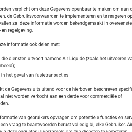
worden verplicht om deze Gegevens openbaar te maken om aan de
doen, de Gebruiksvoorwaarden te implementeren en te reageren o
gevallen zal deze informatie worden bekendgemaakt in overeens
- en regelgeving.
eze informatie ook delen met:
j die diensten uitvoert namens Air Liquide (zoals het uitvoeren v
rbeeld);
 in het geval van fusietransacties.
ikt de Gegevens uitsluitend voor de hierboven beschreven specif
zal niet worden verkocht aan een derde voor commerciële of
nden.
nformatie van gebruikers opvragen om potentiële functies en serv
en ​​vraag te beantwoorden berust volledig bij elke Gebruiker. Ai
 via deze enquêtes is verzameld om zijn diensten te verbeteren.