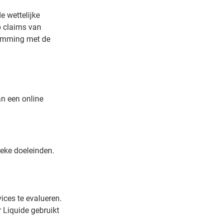
 wettelijke
p claims van
temming met de
an een online
ieke doeleinden.
ices te evalueren.
r Liquide gebruikt