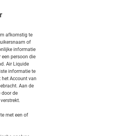
r
om afkomstig te
bruikersnaam of
lijke informatie
r een persoon die
d. Air Liquide
iste informatie te
dt het Account van
gebracht. Aan de
 door de
verstrekt.
te met een of