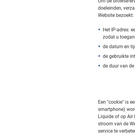
Om de browse-erva
doeleinden, verz
Website bezoekt:
Het IP-adres: e
zodat u toegang
de datum en ti
de gebruikte in
de duur van de 
Een "cookie" is e
smartphone) word
Liquide of op Air
stroom van de Web
service te verbete