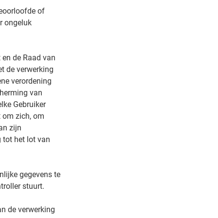
eoorloofde of
er ongeluk
 en de Raad van
et de verwerking
ene verordening
cherming van
lke Gebruiker
t om zich, om
an zijn
tot het lot van
lijke gegevens te
roller stuurt.
an de verwerking