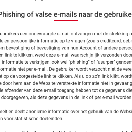
Phishing of valse e-mails naar de gebruike
 Gebruikers een ongevraagde e-mail ontvangen met de strekking 
ide en persoonlijke informatie op te vragen (zoals creditcard, ge
m bevestiging of bevestiging van hun Account of andere persoon
n link te klikken, werd deze e-mail waarschijnlijk verzonden doo
l informatie te verkrijgen, ook wel "phishing" of "usurper" genoem
informatie niet per e-mail. De gebruiker wordt verzocht niet de vere
t op de voorgestelde link te klikken. Als u op zo'n link klikt, wor
e door hem aan de Website verstrekte informatie niet in gevaar 
de afzender van deze e-mail toegang hebben tot de gegevens die
doorgegeven, als deze gegevens in de link of per e-mail worden 
melt en deelt anonieme informatie over het gebruik van de Websi
n voor statistische doeleinden.