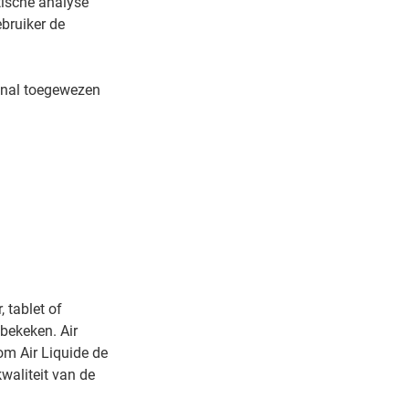
tische analyse
bruiker de
minal toegewezen
 tablet of
bekeken. Air
om Air Liquide de
waliteit van de