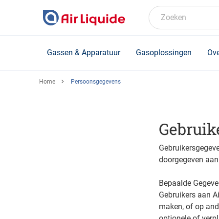
Skip
to
Zoeken
main
content
Gassen & Apparatuur
Gasoplossingen
Ove
Home
Persoonsgegevens
Gebruik
Gebruikersgegeven
doorgegeven aan 
Bepaalde Gegeven
Gebruikers aan A
maken, of op and
optionele of verp