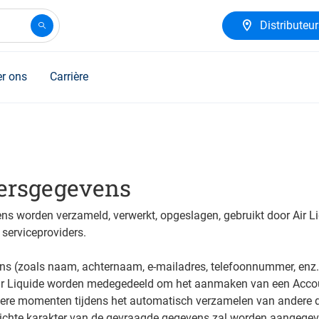
Distributeu
r ons
Carrière
ersgegevens
s worden verzameld, verwerkt, opgeslagen, gebruikt door Air L
serviceproviders.
s (zoals naam, achternaam, e-mailadres, telefoonnummer, enz.
ir Liquide worden medegedeeld om het aanmaken van een Accou
ere momenten tijdens het automatisch verzamelen van andere d
lichte karakter van de gevraagde gegevens zal worden aangegeve