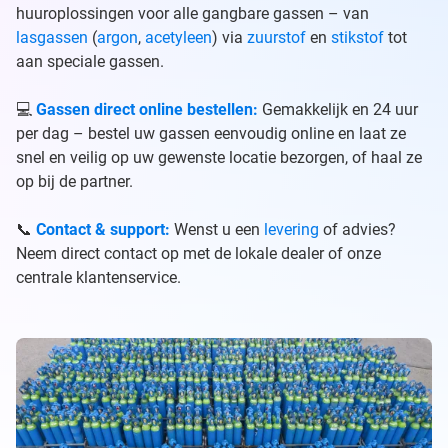
huuroplossingen voor alle gangbare gassen – van
lasgassen
(
argon
,
acetyleen
) via
zuurstof
en
stikstof
tot
aan speciale gassen.
💻
Gassen direct online bestellen:
Gemakkelijk en 24 uur
per dag – bestel uw gassen eenvoudig online en laat ze
snel en veilig op uw gewenste locatie bezorgen, of haal ze
op bij de partner.
📞
Contact & support:
Wenst u een
levering
of advies?
Neem direct contact op met de lokale dealer of onze
centrale klantenservice.