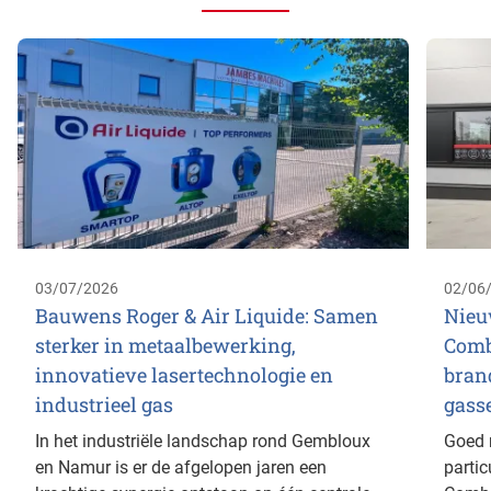
03/07/2026
02/06
Bauwens Roger & Air Liquide: Samen
Nieu
sterker in metaalbewerking,
Comb
innovatieve lasertechnologie en
bran
industrieel gas
gass
In het industriële landschap rond Gembloux
Goed 
en Namur is er de afgelopen jaren een
parti