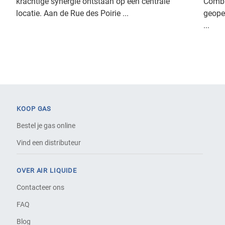
krachtige synergie ontstaan op één centrale
Combu
locatie. Aan de Rue des Poirie ...
geope
...
KOOP GAS
Bestel je gas online
Vind een distributeur
OVER AIR LIQUIDE
Contacteer ons
FAQ
Blog