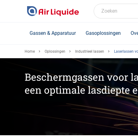
Skip
to
Zoeken
main
content
Gassen & Apparatuur
Gasoplossingen
Ove
Home
Oplossingen
Industrieel lassen
Laserlassen v
Beschermgassen voor la
een optimale lasdiepte e