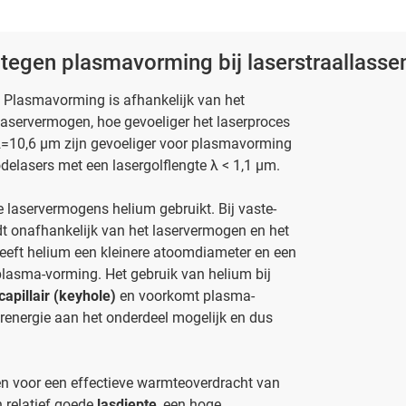
egen plasmavorming bij laserstraallasse
. Plasmavorming is afhankelijk van het
laservermogen, hoe gevoeliger het laserproces
 λ=10,6 µm zijn gevoeliger voor plasmavorming
iodelasers met een lasergolflengte λ < 1,1 µm.
ge laservermogens helium gebruikt. Bij vaste-
ordt onafhankelijk van het laservermogen en het
 heeft helium een kleinere atoomdiameter en een
t plasma-vorming. Het gebruik van helium bij
apillair (keyhole)
en voorkomt plasma-
renergie aan het onderdeel mogelijk en dus
n voor een effectieve warmteoverdracht van
n relatief goede
lasdiepte
, een hoge