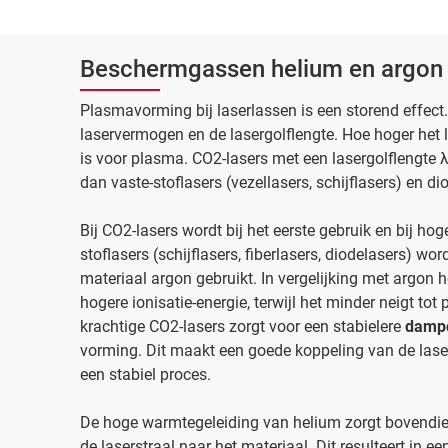
Beschermgassen helium en argon t
Plasmavorming bij laserlassen is een storend effect
laservermogen en de lasergolflengte. Hoe hoger het 
is voor plasma. CO2-lasers met een lasergolflengte
dan vaste-stoflasers (vezellasers, schijflasers) en d
Bij CO2-lasers wordt bij het eerste gebruik en bij ho
stoflasers (schijflasers, fiberlasers, diodelasers) w
materiaal argon gebruikt. In vergelijking met argon
hogere ionisatie-energie, terwijl het minder neigt to
krachtige CO2-lasers zorgt voor een stabielere
dampc
vorming. Dit maakt een goede koppeling van de lase
een stabiel proces.
De hoge warmtegeleiding van helium zorgt bovendie
de laserstraal naar het materiaal. Dit resulteert in ee