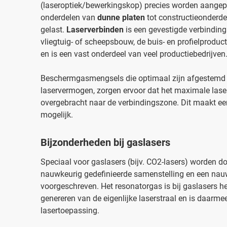
(laseroptiek/bewerkingskop) precies worden aangep
onderdelen van
dunne platen
tot constructieonderd
gelast.
Laserverbinden
is een gevestigde verbindin
vliegtuig- of scheepsbouw, de buis- en profielproduc
en is een vast onderdeel van veel productiebedrijven
Beschermgasmengsels die optimaal zijn afgestemd op
laservermogen, zorgen ervoor dat het maximale la
overgebracht naar de verbindingszone. Dit maakt een 
mogelijk.
Bijzonderheden bij gaslasers
Speciaal voor gaslasers (bijv. CO2-lasers) worden d
nauwkeurig gedefinieerde samenstelling en een na
voorgeschreven. Het resonatorgas is bij gaslasers 
genereren van de eigenlijke laserstraal en is daarme
lasertoepassing.