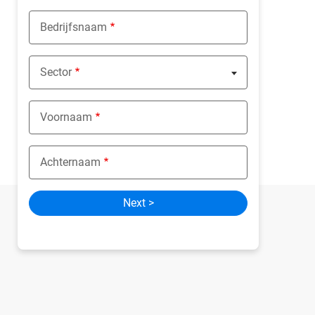
Bedrijfsnaam
Sector
Nothing selected
Voornaam
Achternaam