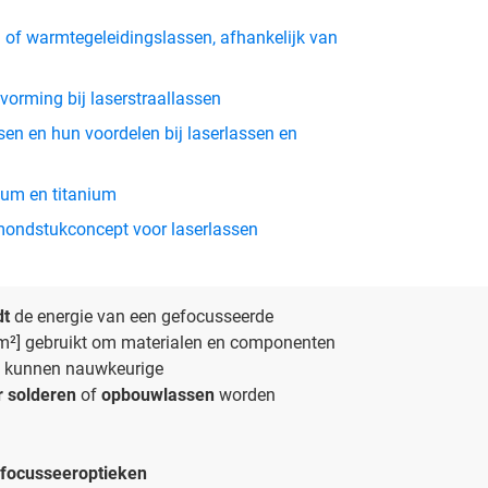
 of warmtegeleidingslassen, afhankelijk van
rming bij laserstraallassen
en en hun voordelen bij laserlassen en
ium en titanium
ondstukconcept voor laserlassen
dt
de energie van een gefocusseerde
m²] gebruikt om materialen en componenten
Zo kunnen nauwkeurige
r solderen
of
opbouwlassen
worden
focusseeroptieken