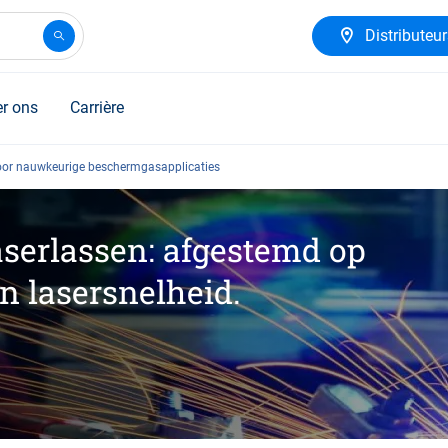
Distributeu
r ons
Carrière
oor nauwkeurige beschermgasapplicaties
serlassen: afgestemd op
n lasersnelheid.