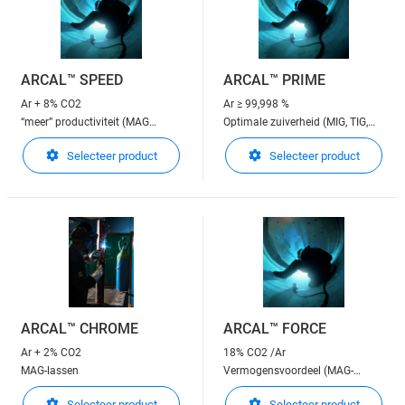
ARCAL™ SPEED
ARCAL™ PRIME
Ar + 8% CO2
Ar
≥ 99,998 %
“meer” productiviteit (MAG
Optimale zuiverheid (MIG, TIG,
lassen)
Plasmalassen)
Selecteer product
Selecteer product
ARCAL™ CHROME
ARCAL™ FORCE
Ar + 2% CO2
18% CO2 /Ar
MAG-lassen
Vermogensvoordeel (MAG-
lassen)
Selecteer product
Selecteer product