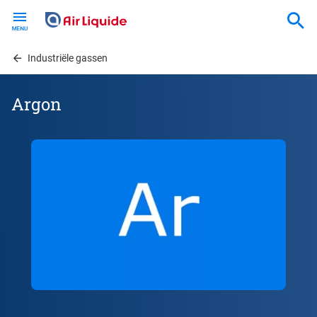
Skip
to
main
content
Industriële gassen
Argon