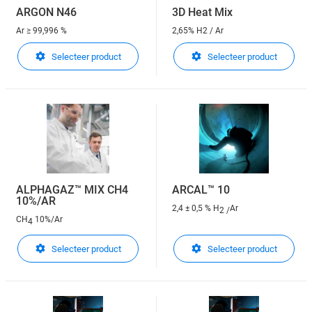
ARGON N46
3D Heat Mix
Ar
≥ 99,996 %
2,65% H2 / Ar
Selecteer product
Selecteer product
ALPHAGAZ™ MIX CH4
ARCAL™ 10
10%/AR
2,4 ± 0,5 % H
Ar
2 /
CH
10%/Ar
4
Selecteer product
Selecteer product