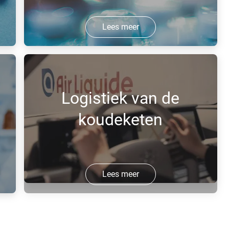
Lees meer
Therapeutische proteïnen worden
tijdens het vullen en afwerken met
stikstof verpakt om de houdbaarheid te
Logistiek van de
verlengen.
koudeketen
Lees meer
Logistieke oplossingen voor de
koudeketen zijn nodig om tijdens de