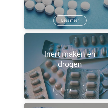
Lees meer
PHARGALIS™ gassen voldoen aan de
voornaamste farmacopeeën (Ph. Eur.,
USP-NF, JP) op vlak van specificaties
Inert maken en
en analysemethoden.
drogen
Lees meer
Inert maken is het vervangen van een