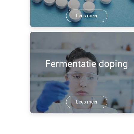
Lees meer
zeer lage temperatuur met vloeibare
stikstof is de optimale oplossing voor
het conservereng van kwetsbare en
waardevolle (bio) medicijnen.
Fermentatie doping
Lees meer
Zuivere zuurstof kan helpen om aerobe
gistingsprocessen te stimuleren.