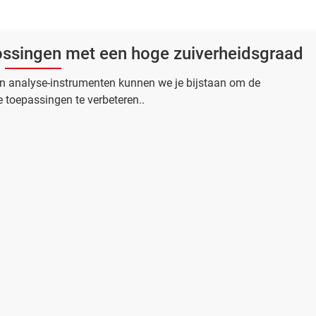
distributie de stabiliteit en conditie te
garanderen van diagnostische en
farmaceutische producten, die vaak
ossingen met een hoge zuiverheidsgraad
gevo ...
n analyse-instrumenten kunnen we je bijstaan om de
e toepassingen te verbeteren..