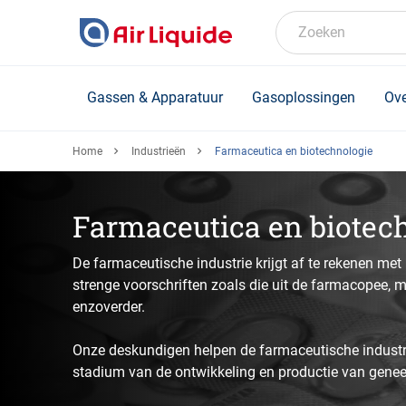
Skip
to
Zoeken
main
content
Gassen & Apparatuur
Gasoplossingen
Ove
Home
Industrieën
Farmaceutica en biotechnologie
Farmaceutica en biotec
De farmaceutische industrie krijgt af te rekenen met
strenge voorschriften zoals die uit de farmacopee, mi
enzoverder.
Onze deskundigen helpen de farmaceutische industr
stadium van de ontwikkeling en productie van gene