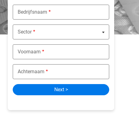
Bedrijfsnaam
Sector
Nothing selected
Voornaam
Achternaam