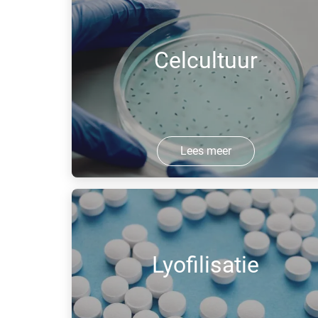
chemisch reactieve of explosieve
atmosfeer door een inert gas (of
gasmengsel) om de kwaliteit of
Celcultuur
veiligheid te waarborgen.
Lees meer
Stroomopwaartse biotreatment
toepassingen vereisen een mengsel
van zuurstof (O2), stikstof (N2) en
kooldioxide (CO2).
Lyofilisatie