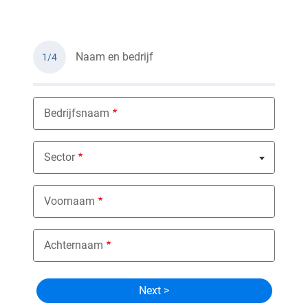
Naam en bedrijf
1/4
Bedrijfsnaam
Sector
Nothing selected
Voornaam
Achternaam