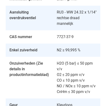
Aansluiting
RU3 - WW 24.32 x 1/14"
overdrukventiel
rechtse draad
mannelijk
CAS nummer
7727-37-9
Enkel zuiverheid
N2 ≥ 99,995 %
Onzuiverheden (Zie
H2O (5 bar) ≤ 50 ppm
details in
v/v
productinformatieblad)
O2 ≤ 20 ppm v/v
CO ≤ 10 ppm v/v
NO / NOx ≤ 10 ppm v/v
CnHm ≤ 30 ppm v/v
Geur
Kleurloos