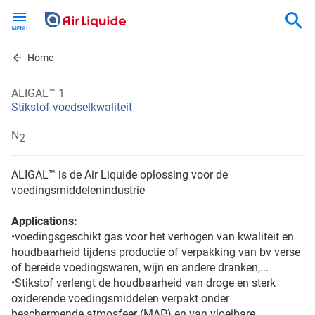
Skip
to
main
content
Home
ALIGAL™ 1
Stikstof voedselkwaliteit
N
2
ALIGAL™ is de Air Liquide oplossing voor de
voedingsmiddelenindustrie
Applications:
•voedingsgeschikt gas voor het verhogen van kwaliteit en
houdbaarheid tijdens productie of verpakking van bv verse
of bereide voedingswaren, wijn en andere dranken,...
•Stikstof verlengt de houdbaarheid van droge en sterk
oxiderende voedingsmiddelen verpakt onder
beschermende atmosfeer (MAP) en van vloeibare