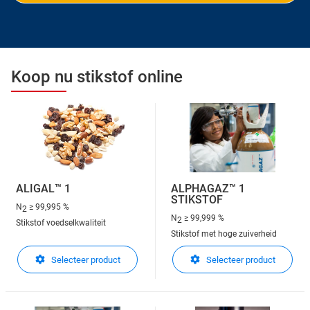
Koop nu stikstof online
ALIGAL™ 1
ALPHAGAZ™ 1
STIKSTOF
N
≥ 99,995 %
2
N
≥ 99,999 %
2
Stikstof voedselkwaliteit
Stikstof met hoge zuiverheid
Selecteer product
Selecteer product