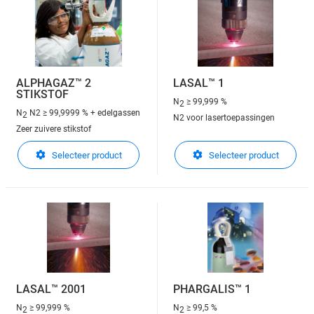
ALPHAGAZ™ 2
LASAL™ 1
STIKSTOF
N
≥ 99,999 %
2
N
N2 ≥ 99,9999 % + edelgassen
2
N2 voor lasertoepassingen
Zeer zuivere stikstof
Selecteer product
Selecteer product
LASAL™ 2001
PHARGALIS™ 1
N
≥ 99,999 %
N
≥ 99,5 %
2
2