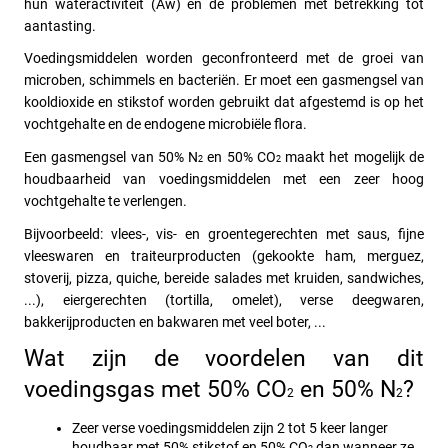
hun wateractiviteit (Aw) en de problemen met betrekking tot 
aantasting. 
Voedingsmiddelen worden geconfronteerd met de groei van 
microben, schimmels en bacteriën. Er moet een gasmengsel van 
kooldioxide en stikstof worden gebruikt dat afgestemd is op het 
vochtgehalte en de endogene microbiële flora.
Een gasmengsel van 50% N
 en 50% CO
 maakt het mogelijk de 
2
2
houdbaarheid van voedingsmiddelen met een zeer hoog 
vochtgehalte te verlengen.
Bijvoorbeeld: vlees-, vis- en groentegerechten met saus, fijne 
vleeswaren en traiteurproducten (gekookte ham, merguez, 
stoverij, pizza, quiche, bereide salades met kruiden, sandwiches, 
...), eiergerechten (tortilla, omelet), verse deegwaren, 
bakkerijproducten en bakwaren met veel boter, ...
Wat zijn de voordelen van dit 
voedingsgas met 50% CO
 en 50% N
?
2
2
Zeer verse voedingsmiddelen zijn 2 tot 5 keer langer 
houdbaar met 50% stikstof en 50% CO
 dan wanneer ze 