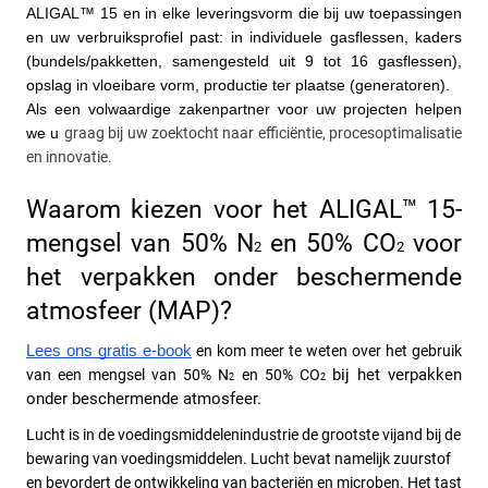
ALIGAL™ 15 en in elke leveringsvorm die bij uw toepassingen 
en uw verbruiksprofiel past: in individuele gasflessen, kaders 
(bundels/pakketten, samengesteld uit 9 tot 16 gasflessen), 
opslag in vloeibare vorm, productie ter plaatse (generatoren). 
Als een volwaardige zakenpartner voor uw projecten helpen 
we u 
graag bij uw zoektocht naar efficiëntie, procesoptimalisatie 
en innovatie.
Waarom kiezen voor het ALIGAL™ 15-
mengsel van 50% N
 en 50% CO
 voor 
2
2
het verpakken onder beschermende 
atmosfeer (MAP)?
Lees ons gratis e-book
 en kom meer te weten over het gebruik 
bij het verpakken 
van een mengsel van 50% N
 en 50% CO
2
2
onder beschermende atmosfeer.
Lucht is in de voedingsmiddelenindustrie de grootste vijand bij de 
bewaring van voedingsmiddelen. Lucht bevat namelijk zuurstof 
en bevordert de ontwikkeling van bacteriën en microben. Het tast 