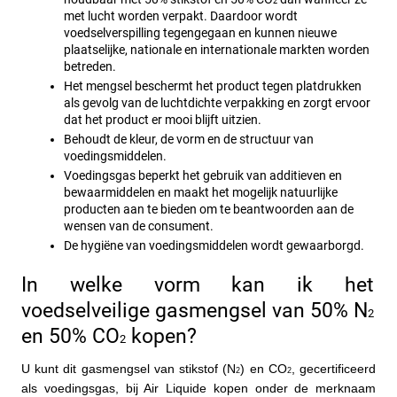
2
met lucht worden verpakt. Daardoor wordt 
voedselverspilling tegengegaan en kunnen nieuwe 
plaatselijke, nationale en internationale markten worden 
betreden.
Het mengsel beschermt het product tegen platdrukken 
als gevolg van de luchtdichte verpakking en zorgt ervoor 
dat het product er mooi blijft uitzien.
Behoudt de kleur, de vorm en de structuur van 
voedingsmiddelen.
Voedingsgas beperkt het gebruik van additieven en 
bewaarmiddelen en maakt het mogelijk natuurlijke 
producten aan te bieden om te beantwoorden aan de 
wensen van de consument.
De hygiëne van voedingsmiddelen wordt gewaarborgd.
In welke vorm kan ik het 
voedselveilige gasmengsel van 50% N
2
en 50% CO
 kopen?
2
U kunt dit gasmengsel van stikstof (N
) en CO
, gecertificeerd 
2
2
als voedingsgas, bij Air Liquide kopen onder de merknaam 