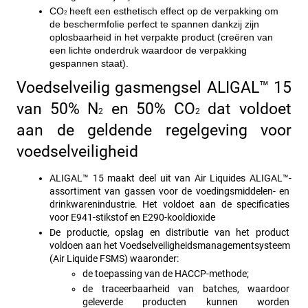
CO
 heeft een esthetisch effect op de verpakking om 
2
de beschermfolie perfect te spannen dankzij zijn 
oplosbaarheid in het verpakte product (creëren van 
een lichte onderdruk waardoor de verpakking 
gespannen staat).
Voedselveilig gasmengsel ALIGAL™ 15 
van 50% N
 en 50% CO
 dat voldoet 
2
2
aan de geldende regelgeving voor 
voedselveiligheid
ALIGAL™ 15 maakt deel uit van Air Liquides ALIGAL™-
assortiment van gassen voor de voedingsmiddelen- en 
drinkwarenindustrie. Het voldoet aan de specificaties 
voor E941-stikstof en E290-kooldioxide 
De productie, opslag en distributie van het product 
voldoen aan het Voedselveiligheidsmanagementsysteem 
(Air Liquide FSMS) waaronder:
de toepassing van de HACCP-methode;
de traceerbaarheid van batches, waardoor 
geleverde producten kunnen worden 