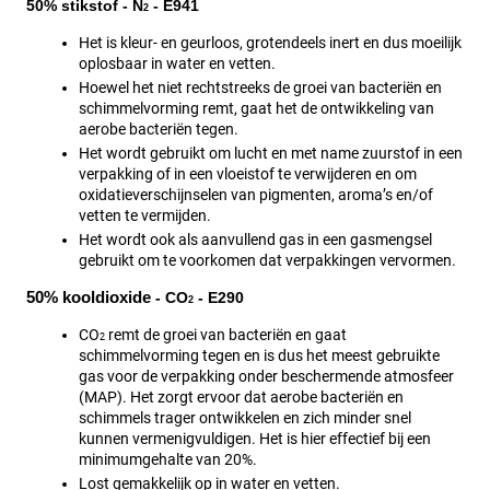
50% stikstof - N
 - E941
2
Het is kleur- en geurloos, grotendeels inert en dus moeilijk 
oplosbaar in water en vetten.
Hoewel het niet rechtstreeks de groei van bacteriën en 
schimmelvorming remt, gaat het de ontwikkeling van 
aerobe bacteriën tegen.
Het wordt gebruikt om lucht en met name zuurstof in een 
verpakking of in een vloeistof te verwijderen en om 
oxidatieverschijnselen van pigmenten, aroma’s en/of 
vetten te vermijden.
Het wordt ook als aanvullend gas in een gasmengsel 
gebruikt om te voorkomen dat verpakkingen vervormen.
50% kooldioxide
 - CO
 - E290
2
CO
 remt de groei van bacteriën en gaat 
2
schimmelvorming tegen en is dus het meest gebruikte 
gas voor de verpakking onder beschermende atmosfeer 
(MAP). Het zorgt ervoor dat aerobe bacteriën en 
schimmels trager ontwikkelen en zich minder snel 
kunnen vermenigvuldigen. Het is hier effectief bij een 
minimumgehalte van 20%. 
Lost gemakkelijk op in water en vetten.