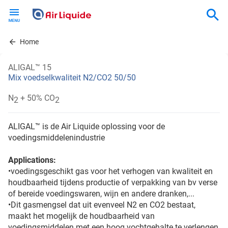
Skip
to
main
content
Home
ALIGAL™ 15
Mix voedselkwaliteit N2/CO2 50/50
N
+ 50% CO
2
2
ALIGAL™ is de Air Liquide oplossing voor de
voedingsmiddelenindustrie
Applications:
•voedingsgeschikt gas voor het verhogen van kwaliteit en
houdbaarheid tijdens productie of verpakking van bv verse
of bereide voedingswaren, wijn en andere dranken,...
•Dit gasmengsel dat uit evenveel N2 en CO2 bestaat,
maakt het mogelijk de houdbaarheid van
voedingsmiddelen met een hoog vochtgehalte te verlengen