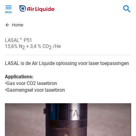
Skip
to
main
content
Home
LASAL™ P51
15,6% N
+ 3,4 % CO
/He
2
2
LASAL is de Air Liquide oplossing voor laser toepassingen
Applications:
•Gas voor CO2 laserbron
•Gasmengsel voor laserbron