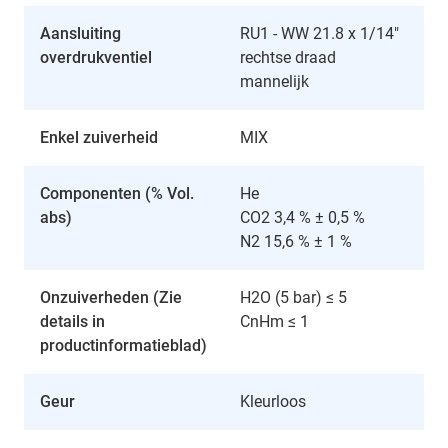
Aansluiting
RU1 - WW 21.8 x 1/14"
overdrukventiel
rechtse draad
mannelijk
Enkel zuiverheid
MIX
Componenten (% Vol.
He
abs)
CO2 3,4 % ± 0,5 %
N2 15,6 % ± 1 %
Onzuiverheden (Zie
H2O (5 bar) ≤ 5
details in
CnHm ≤ 1
productinformatieblad)
Geur
Kleurloos