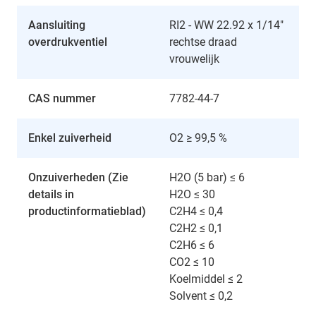
Aansluiting
RI2 - WW 22.92 x 1/14"
overdrukventiel
rechtse draad
vrouwelijk
CAS nummer
7782-44-7
Enkel zuiverheid
O2 ≥ 99,5 %
Onzuiverheden (Zie
H2O (5 bar) ≤ 6
details in
H2O ≤ 30
productinformatieblad)
C2H4 ≤ 0,4
C2H2 ≤ 0,1
C2H6 ≤ 6
CO2 ≤ 10
Koelmiddel ≤ 2
Solvent ≤ 0,2