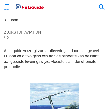
Skip
to
main
content
Home
ZUURSTOF AVIATION
O
2
Air Liquide verzorgt zuurstofleveringen doorheen geheel
Europa en dit volgens een aan de behoefte van de klant
aangepaste leveringswijze: vloeistof, cilinder of onsite
productie,