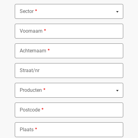
Sector
Nothing selected
Voornaam
Achternaam
Straat/nr
Producten
Nothing selected
Postcode
Plaats