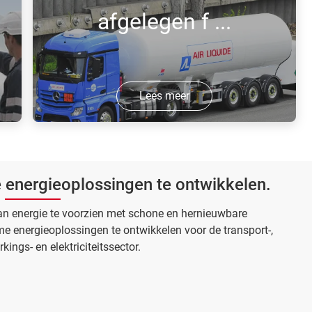
afgelegen f ...
Lees meer
Duurzame energie voor de
stroomvoorziening van afgelegen
fabrieken door middel van
 energieoplossingen te ontwikkelen.
hogedrukwaterstoflogistiek en
brandstofcelsystemen.
 van energie te voorzien met schone en hernieuwbare
 energieoplossingen te ontwikkelen voor de transport-,
ings- en elektriciteitssector.