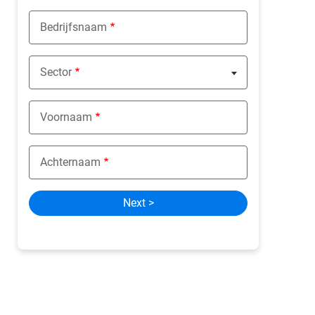
Bedrijfsnaam
Sector
Nothing selected
Voornaam
Achternaam