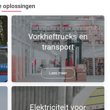
 oplossingen
Vorkheftrucks en
transport
Lees meer
Waterstofaangedreven vrachtwagens
met geavanceerde
brandstofceltechnologie maken elke
Elektriciteit voor
operatie efficiënter en goedkoper.