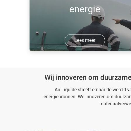
consumentenvoertuigen te bouwen en
energie
te ex ...
Lees meer
Innovatieve technologieën die afval
gebruiken om hernieuwbare en schone
energie op te wekken
Wij innoveren om duurzame
Air Liquide streeft ernaar de wereld
energiebronnen. We innoveren om duurzame
materiaalverwerk