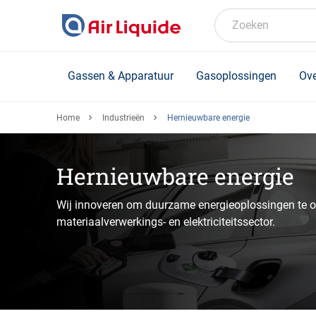
Skip
to
Zoeken
main
content
Gassen & Apparatuur
Gasoplossingen
Ove
Home
Industrieën
Hernieuwbare energie
Hernieuwbare energie
Wij innoveren om duurzame energieoplossingen te on
materiaalverwerkings- en elektriciteitssector.