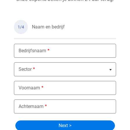
Naam en bedrijf
1/4
Bedrijfsnaam
Sector
Nothing selected
Voornaam
Achternaam