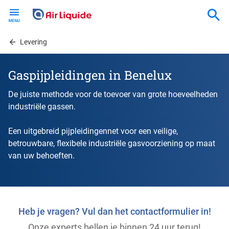
Skip
to
main
content
Levering
Gaspijpleidingen in Benelux
De juiste methode voor de toevoer van grote hoeveelheden
industriële gassen.
Een uitgebreid pijpleidingennet voor een veilige,
betrouwbare, flexibele industriële gasvoorziening op maat
van uw behoeften.
Heb je vragen? Vul dan het contactformulier in!
Onze experts bellen je binnen 24 uur terug!