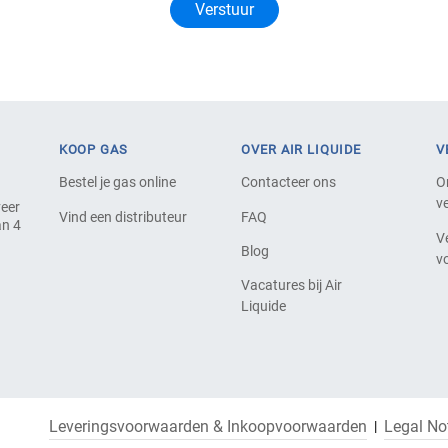
KOOP GAS
OVER AIR LIQUIDE
V
Bestel je gas online
Contacteer ons
O
ve
veer
Vind een distributeur
FAQ
an 4
V
Blog
v
Vacatures bij Air
Liquide
Leveringsvoorwaarden & Inkoopvoorwaarden
Legal No