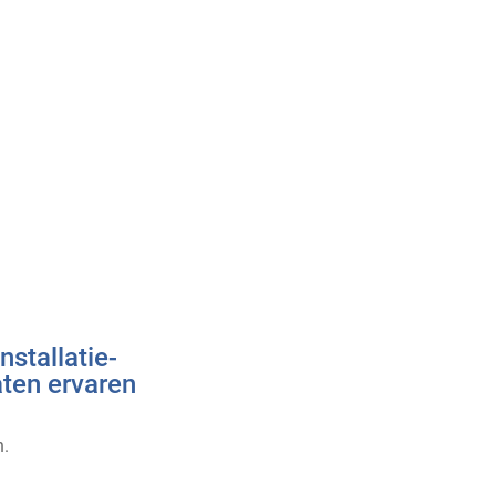
nstallatie-
aten ervaren
n.