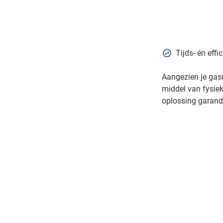
Tijds- én effi
Aangezien je gasn
middel van fysiek
oplossing garande