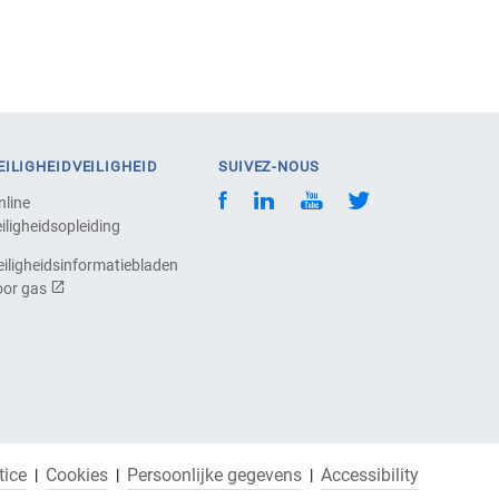
EILIGHEIDVEILIGHEID
SUIVEZ-NOUS
nline
iligheidsopleiding
eiligheidsinformatiebladen
oor gas
tice
Cookies
Persoonlijke gegevens
Accessibility