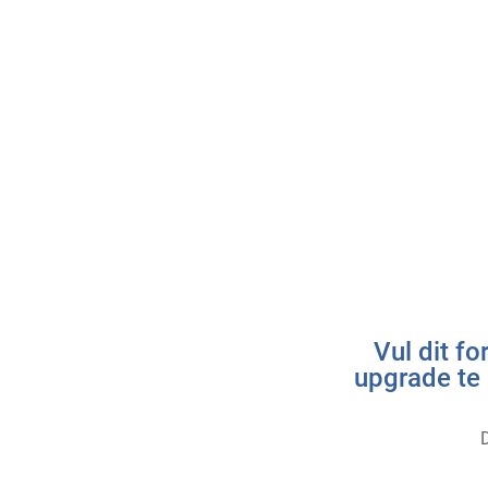
Vul dit fo
upgrade te 
D