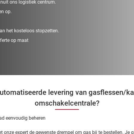
nuit ons logistiek centrum.
en op.
an het kosteloos stopzetten.
ferte op maat
automatiseerde levering van gasflessen/k
omschakelcentrale?
ad eenvoudig beheren
 onze expert de gewenste drempel om gas bij te bestellen. Je g