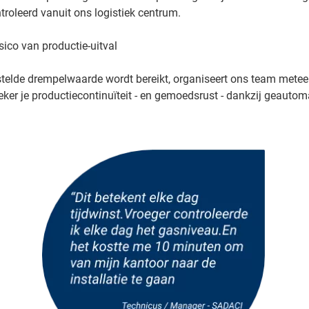
ntroleerd vanuit ons logistiek centrum.
isico van productie-uitval
telde drempelwaarde wordt bereikt, organiseert ons team mete
eker je productiecontinuïteit - en gemoedsrust - dankzij geautom