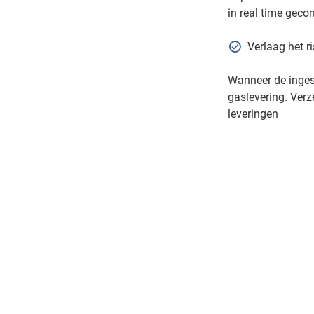
in real time geco
Verlaag het r
Wanneer de inges
gaslevering. Verz
leveringen