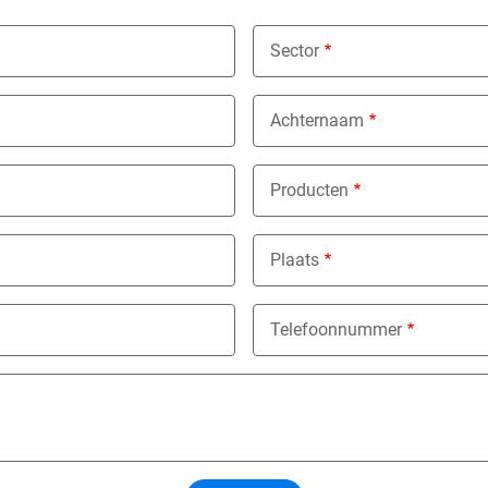
Sector
Nothing selected
Achternaam
Producten
Nothing selected
Plaats
Telefoonnummer