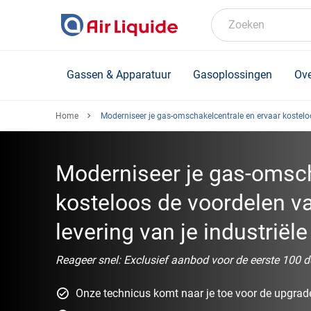
Skip
to
Zoeken
main
content
Gassen & Apparatuur
Gasoplossingen
Ove
Home
Moderniseer je gas-omschakelcentrale en ervaar kostelo
Moderniseer je gas-omsch
kosteloos de voordelen v
levering van je industriël
Reageer snel: Exclusief aanbod voor de eerste 100 
Onze technicus komt naar je toe voor de upgrade