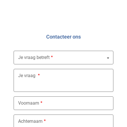
Contacteer ons
Je vraag betreft
Nothing selected
Je vraag
Voornaam
Achternaam