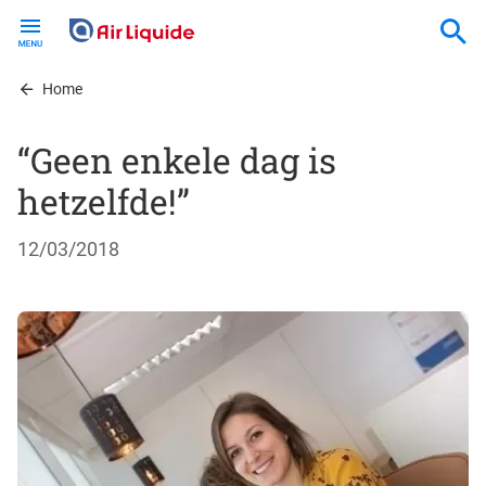
Skip
to
main
content
Home
“Geen enkele dag is
hetzelfde!”
12/03/2018