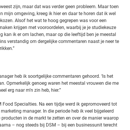
eweest zijn, maar dat was verder geen probleem. Maar toen
 mijn omgeving, kreeg ik hier en daar te horen dat ik wel
gekozen. Alsof het wat te hoog gegrepen was voor een
maken krijgen met vooroordelen, waarbij je je studiekeuze
 kan ik er om lachen, maar op die leeftijd ben je meestal
szins verstandig om dergelijke commentaren naast je neer te
rikken.”
anager heb ik soortgelijke commentaren gehoord. ‘Is het
 dan. Opmerkelijk genoeg waren het meestal vrouwen die me
heel erg naar m’n zin heb, hier.”
M Food Specialties. Na een tijdje werd ik gepromoveerd tot
marketing manager. In die periode heb ik veel bijgeleerd
roducten in de markt te zetten en over de manier waarop
aarna – nog steeds bij DSM – bij een businessunit terecht