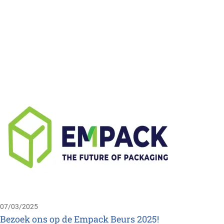
03/02/
“Ik w
energ
Avrile
Brusse
Manage
busines
07/03/2025
Bezoek ons op de Empack Beurs 2025!