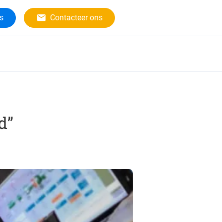
rs
Contacteer ons
d”