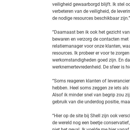
veiligheid gewaarborgd blijft. Ik stel oo
verbeteren van de veiligheid, de lever
de nodige resources beschikbaar zijn.
“Daarnaast ben ik ook het gezicht van 
bewaren en verzorg de contacten met 
relatiemanager voor onze klanten, wa
resources. Ik probeer er voor te zorg
werkomstandigheden goed zijn. En dat
werknemertevredenheid. De sfeer is hier
“Soms reageren klanten of leverancier
hebben. Heel soms zeggen ze iets als ‘I
Alsof ik minder snel van begrip zou 
gebruik van die underdog positie, maa
“Hier op de site bij Shell zijn ook ve
de wereld nog een beetje conservatief, 
niet het geval. Ik voelde me hier van