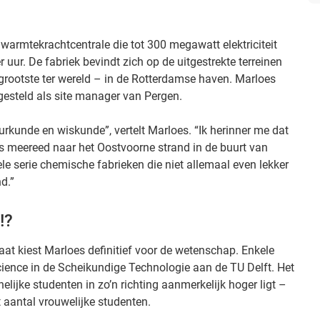
e warmtekrachtcentrale die tot 300 megawatt elektriciteit
 uur. De fabriek bevindt zich op de uitgestrekte terreinen
 grootste ter wereld – in de Rotterdamse haven. Marloes
esteld als site manager van Pergen.
uurkunde en wiskunde”, vertelt Marloes. “Ik herinner me dat
rs meereed naar het Oostvoorne strand in de buurt van
e serie chemische fabrieken die niet allemaal even lekker
d.”
!?
at kiest Marloes definitief voor de wetenschap. Enkele
Science in de Scheikundige Technologie aan de TU Delft. Het
elijke studenten in zo’n richting aanmerkelijk hoger ligt –
et aantal vrouwelijke studenten.