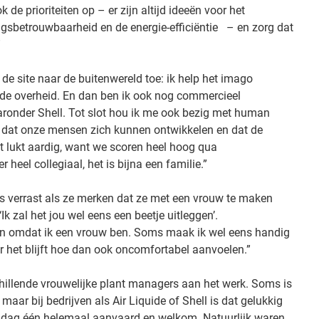
k de prioriteiten op – er zijn altijd ideeën voor het
ingsbetrouwbaarheid en de energie-efficiëntie – en zorg dat
”
de site naar de buitenwereld toe: ik help het imago
de overheid. En dan ben ik ook nog commercieel
aronder Shell. Tot slot hou ik me ook bezig met human
en dat onze mensen zich kunnen ontwikkelen en dat de
 lukt aardig, want we scoren heel hoog qua
 heel collegiaal, het is bijna een familie.”
s verrast als ze merken dat ze met een vrouw te maken
k zal het jou wel eens een beetje uitleggen’.
zijn omdat ik een vrouw ben. Soms maak ik wel eens handig
r het blijft hoe dan ook oncomfortabel aanvoelen.”
rschillende vrouwelijke plant managers aan het werk. Soms is
maar bij bedrijven als Air Liquide of Shell is dat gelukkig
af dag één helemaal aanvaard en welkom. Natuurlijk waren