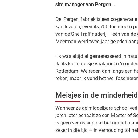
site manager van Pergen…
De ‘Pergen’ fabriek is een co-generati
kan leveren, evenals 700 ton stoom per
van de Shell raffinaderij – één van de
Moerman werd twee jaar geleden aang
“Ik was altijd al geïnteresseerd in nat
ik als klein meisje vaak met m’n oude
Rotterdam. We reden dan langs een hel
roken, maar ik vond het wel fascineren
Meisjes in de minderheid
Wanneer ze de middelbare school verla
jaren later behaalt ze een Master of 
is geen verrassing dat het aantal mann
zeker in die tijd – in verhouding tot h