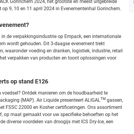
CK Gorinchem 2024, het grootste en meest uitgebreide
 op 9, 10 en 11 april 2024 in Evenementenhal Gorinchem.
evenement?
s in de verpakkingsindustrie op Empack, een internationale
chem wordt gehouden. Dit 3-daagse evenement trekt
n, waaronder voeding en dranken, logistiek, industrie, retail
het verpakken van producten en toont oplossingen voor
erts op stand E126
an voedsel? Ontdek manieren om de houdbaarheid te
TM
ackaging (MAP). Air Liquide presenteert ALIGAL
gassen,
et FSSC 22000 en Kosher certificeringen. Ons assortiment
of, op maat gemaakt voor uw specifieke behoeften op het
e diverse voordelen van droogijs met ICS Dry-Ice, een