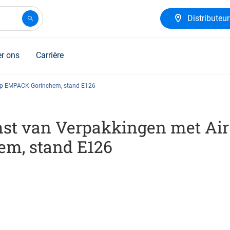
Distributeu
r ons
Carrière
 op EMPACK Gorinchem, stand E126
st van Verpakkingen met Air
m, stand E126