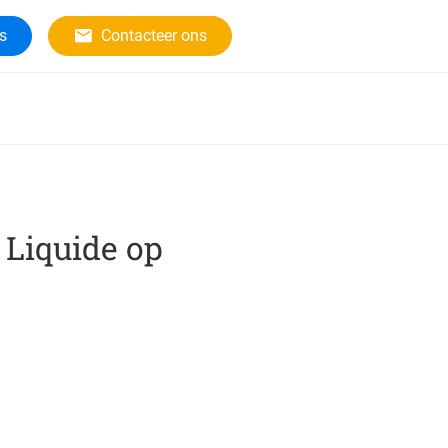
rs
Contacteer ons
 Liquide op