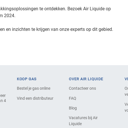
akkingsoplossingen te ontdekken. Bezoek Air Liquide op
em 2024.
len en inzichten te krijgen van onze experts op dit gebied.
KOOP GAS
OVER AIR LIQUIDE
V
Bestel je gas online
Contacteer ons
O
ve
veer
Vind een distributeur
FAQ
an 4
V
Blog
v
Vacatures bij Air
Liquide