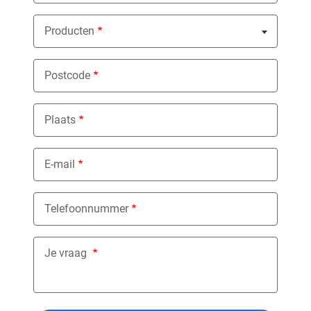
Producten
Nothing selected
Postcode
Plaats
E-mail
Telefoonnummer
Je vraag