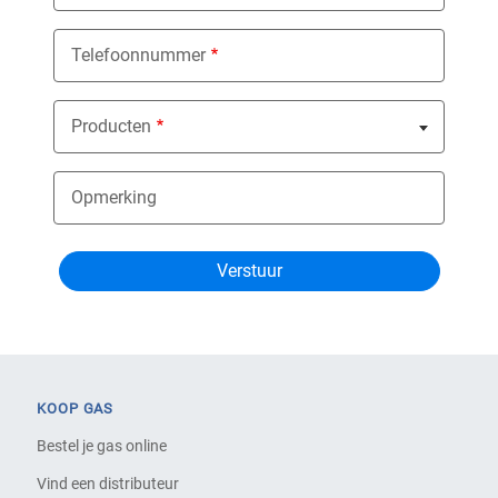
Telefoonnummer
Producten
Nothing selected
Opmerking
KOOP GAS
Bestel je gas online
Vind een distributeur