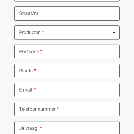
Straat/nr
Producten
Nothing selected
Postcode
Plaats
E-mail
Telefoonnummer
Je vraag