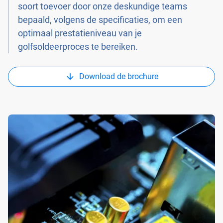
soort toevoer door onze deskundige teams
bepaald, volgens de specificaties, om een
optimaal prestatieniveau van je
golfsoldeerproces te bereiken.
Download de brochure