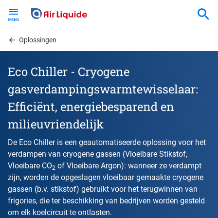
Skip
to
main
content
Oplossingen
Eco Chiller - Cryogene
gasverdampingswarmtewisselaar:
Efficiënt, energiebesparend en
milieuvriendelijk
De Eco Chiller is een geautomatiseerde oplossing voor het
verdampen van cryogene gassen (Vloeibare Stikstof,
Vloeibare CO
of Vloeibare Argon): wanneer ze verdampt
2
zijn, worden de opgeslagen vloeibaar gemaakte cryogene
gassen (b.v. stikstof) gebruikt voor het terugwinnen van
frigories, die ter beschikking van bedrijven worden gesteld
om elk koelcircuit te ontlasten.