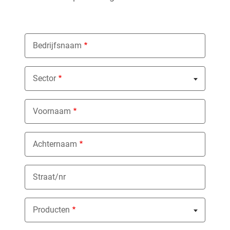
Bedrijfsnaam
Sector
Nothing selected
Voornaam
Achternaam
Straat/nr
Producten
Nothing selected