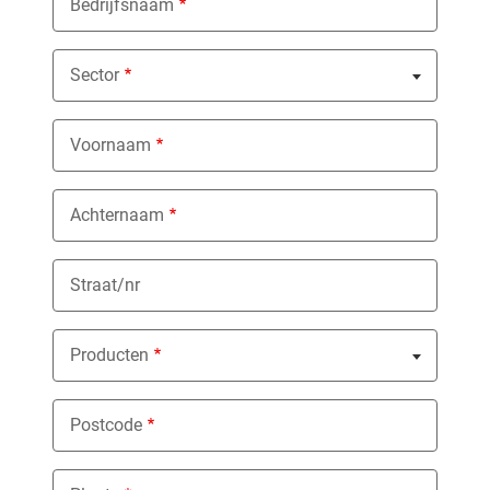
Bedrijfsnaam
Sector
Nothing selected
Voornaam
Achternaam
Straat/nr
Producten
Nothing selected
Postcode