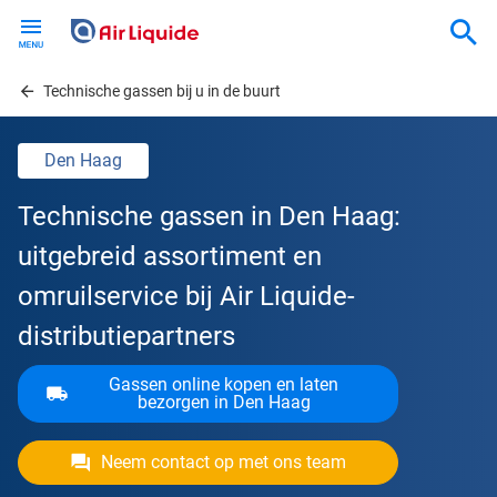
Skip
to
main
content
Technische gassen bij u in de buurt
Den Haag
Technische gassen in Den Haag:
uitgebreid assortiment en
omruilservice bij Air Liquide-
distributiepartners
Gassen online kopen en laten
bezorgen in Den Haag
Neem contact op met ons team