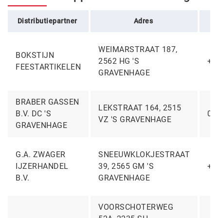
Distributiepartner
Adres
WEIMARSTRAAT 187,
BOKSTIJN
2562 HG 'S
+3
FEESTARTIKELEN
GRAVENHAGE
BRABER GASSEN
LEKSTRAAT 164, 2515
B.V. DC 'S
07
VZ 'S GRAVENHAGE
GRAVENHAGE
G.A. ZWAGER
SNEEUWKLOKJESTRAAT
IJZERHANDEL
39, 2565 GM 'S
+3
B.V.
GRAVENHAGE
VOORSCHOTERWEG