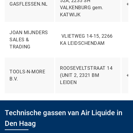
52A, 2235 SH
GASFLESSEN.NL
+3
VALKENBURG gem.
KATWIJK
JOAN MIJNDERS
VLIETWEG 14-15, 2266
SALES &
KA LEIDSCHENDAM
TRADING
ROOSEVELTSTRAAT 14
TOOLS-N-MORE
(UNIT 2, 2321 BM
+3
B.V.
LEIDEN
Technische gassen van Air Liquide in
Den Haag