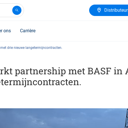
Distributeu
r ons
Carrière
 met drie nieuwe langetermijncontracten.
terkt partnership met BASF i
etermijncontracten.