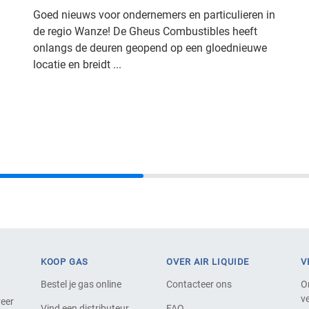
Goed nieuws voor ondernemers en particulieren in
de regio Wanze! De Gheus Combustibles heeft
onlangs de deuren geopend op een gloednieuwe
locatie en breidt ...
KOOP GAS
OVER AIR LIQUIDE
V
Bestel je gas online
Contacteer ons
O
ve
veer
Vind een distributeur
FAQ