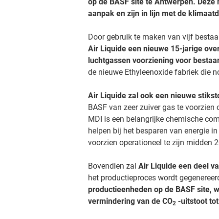
op de BASF site te Antwerpen. Deze n
aanpak en zijn in lijn met de klimaat
Door gebruik te maken van vijf besta
Air Liquide een nieuwe 15-jarige ov
luchtgassen voorziening voor bestaand
de nieuwe Ethyleenoxide fabriek die 
Air Liquide zal ook een nieuwe stik
BASF van zeer zuiver gas te voorzien 
MDI is een belangrijke chemische comp
helpen bij het besparen van energie 
voorzien operationeel te zijn midden 
Bovendien zal
Air Liquide een deel 
het productieproces wordt gegeneree
productieenheden op de BASF site, wa
vermindering van de CO
-uitstoot to
2