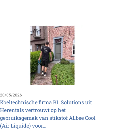
11/05/
Nijhu
rolle
techn
Nijhui
Saur G
overee
20/05/2026
Ozone 
Koeltechnische firma BL Solutions uit
Herentals vertrouwt op het
gebruiksgemak van stikstof ALbee Cool
(Air Liquide) voor…