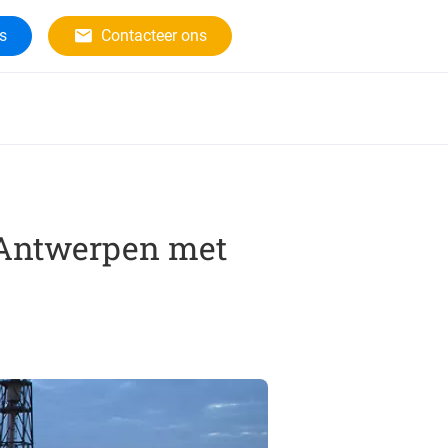
rs
Contacteer ons
n Antwerpen met