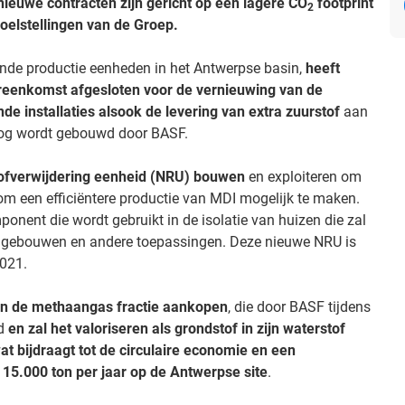
ieuwe contracten zijn gericht op een lagere CO
footprint
2
doelstellingen van de Groep.
ande productie eenheden in het Antwerpse basin,
heeft
ereenkomst afgesloten voor de vernieuwing van de
e installaties alsook de levering van extra zuurstof
aan
nog wordt gebouwd door BASF.
stofverwijdering eenheid (NRU) bouwen
en exploiteren om
om een efficiëntere productie van MDI mogelijk te maken.
onent die wordt gebruikt in de isolatie van huizen die zal
in gebouwen en andere toepassingen. Deze nieuwe NRU is
2021.
van de methaangas fractie aankopen
, die door BASF tijdens
rd
en zal het valoriseren als grondstof in zijn waterstof
t bijdraagt tot de circulaire economie en een
t 15.000 ton per jaar op de Antwerpse site
.