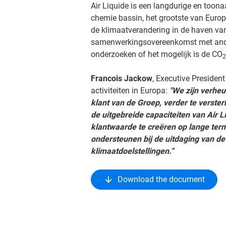
Air Liquide is een langdurige en too
chemie bassin, het grootste van Europa
de klimaatverandering in de haven van
samenwerkingsovereenkomst met ande
onderzoeken of het mogelijk is de CO
2
Francois Jackow
, Executive President
activiteiten in Europa:
"We zijn verhe
klant van de Groep, verder te verste
de uitgebreide capaciteiten van Air
klantwaarde te creëren op lange term
ondersteunen bij de uitdaging van de e
klimaatdoelstellingen.”
Download the document