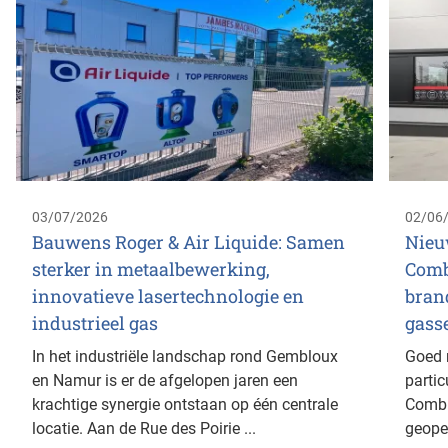
03/07/2026
02/06
Bauwens Roger & Air Liquide: Samen
Nieu
sterker in metaalbewerking,
Comb
innovatieve lasertechnologie en
bran
industrieel gas
gass
In het industriële landschap rond Gembloux
Goed 
en Namur is er de afgelopen jaren een
parti
krachtige synergie ontstaan op één centrale
Combu
locatie. Aan de Rue des Poirie ...
geope