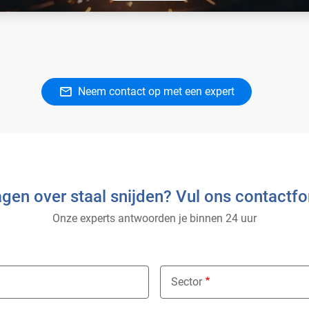
 is onze reeks stabiele, hoogenergetische brandstofgassen vo
 gebruik, zoals snijden, verhitten, solderen en strekken.
Neem contact op met een expert
agen over staal snijden? Vul ons contactfor
Onze experts antwoorden je binnen 24 uur
Sector
Nothing selected