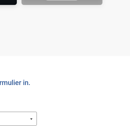
or
Met de gemakkelijk te gebruiken
EXELTOP™ kun je snel en veilig
gascilinders hanteren en
aanbrengen.
mulier in.