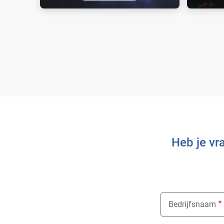
Ontdek de kleine, draagbare en
FLAMAL™
compacte cilinders voor de
autogeen
booglasmarkt.
Heb je vr
Bedrijfsnaam