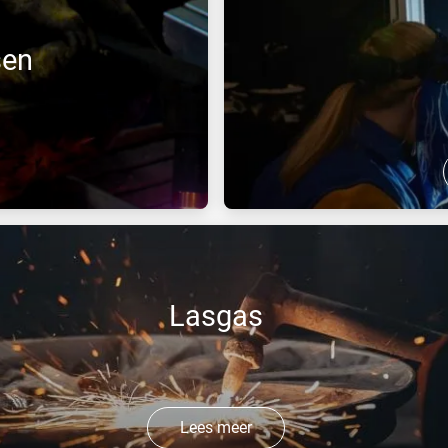
sen
sten ontwikkeld voor
Een reeks gassen voor TIG, 
en, en verwarmen)
Lasgas
Lees meer