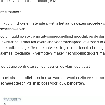
al, roestvast staal, aluminium, enz.
che manier :
inkt uit in dikkere materialen. Het is het aangewezen procédé v
s scheepswerven.
ogie maakt een extreme uitvoeringssnelheid mogelijk op de dunst
nvestering is snel terugverdiend voor massaproductie zoals in d
 metaalfabricage. Recente ontwikkelingen in de lasertechnologie,
maximaal toegankelijk vermogen, maken het mogelijk dikkere mat
wordt gewoonlijk tussen de laser en de vlam geplaatst.
 moet als illustratief beschouwd worden, want er zijn veel para
het meest geschikte snijproces voor jouw behoeften.