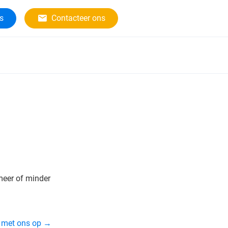
rs
Contacteer ons
meer of minder
t met ons op →