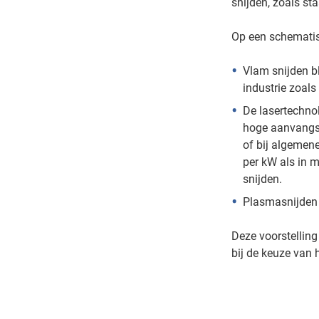
snijden, zoals sta
Op een schematis
Vlam snijden bl
industrie zoal
De lasertechnol
hoge aanvangsi
of bij algemene
per kW als in 
snijden.
Plasmasnijden 
Deze voorstelling
bij de keuze van 