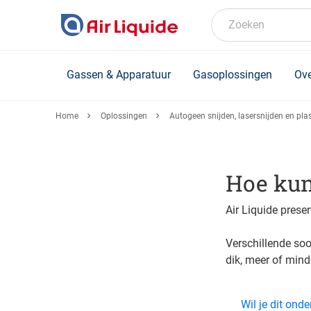
Skip
to
Zoeken
main
content
Gassen & Apparatuur
Gasoplossingen
Ove
Home
Oplossingen
Autogeen snijden, lasersnijden en pl
Hoe kun 
Air Liquide prese
Verschillende so
dik, meer of mind
Wil je dit on