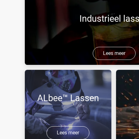
Industrieel las
Lees meer
Air Liquide heeft gespecialiseerde gassen en dien
verschillende soorten toepassingen (lassen, snijd
ALbee™ Lassen
Lees meer