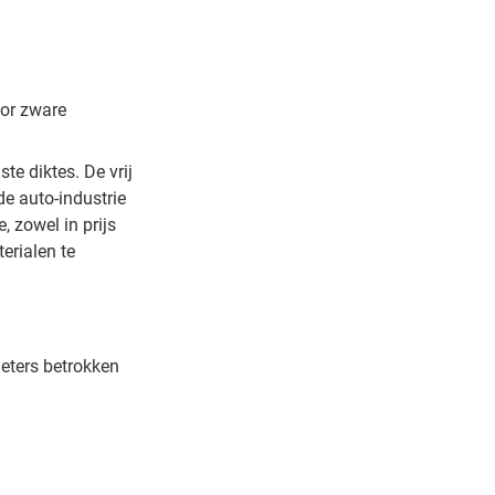
oor zware
e diktes. De vrij
e auto-industrie
 zowel in prijs
erialen te
meters betrokken