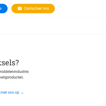
rs
Contacteer ons
sels?
middelenindustrie.
erijproducten.
t met ons op →