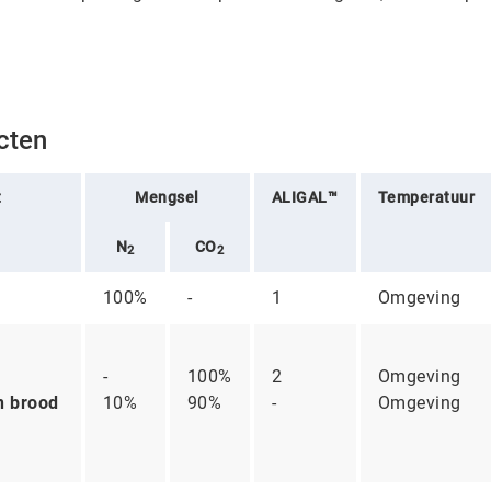
cten
t
Mengsel
ALIGAL™
Temperatuur
N
CO
2
2
100%
-
1
Omgeving
-
100%
2
Omgeving
 brood
10%
90%
-
Omgeving