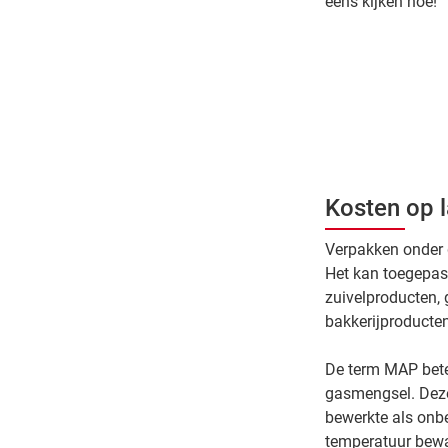
eens kijken hoe!
Kosten op l
Verpakken onder g
Het kan toegepast
zuivelproducten, 
bakkerijproducten
De term MAP bete
gasmengsel. Deze 
bewerkte als onbe
temperatuur bewaar