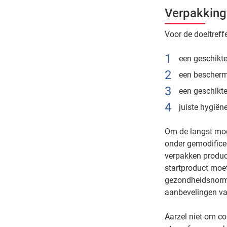
Verpakkin
Voor de doeltreff
een geschikt
een bescherme
een geschikt
juiste hygiën
Om de langst mog
onder gemodifice
verpakken product
startproduct moet
gezondheidsnorm
aanbevelingen va
Aarzel niet om c