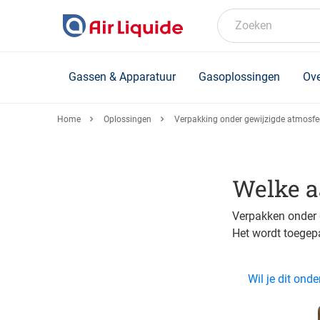
Skip
to
Zoeken
main
content
Gassen & Apparatuur
Gasoplossingen
Ove
Home
Oplossingen
Verpakking onder gewijzigde atmosfe
Welke a
Verpakken onder g
Het wordt toegep
Wil je dit on