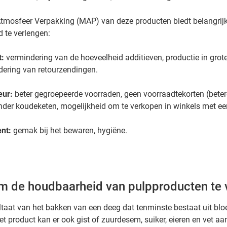
tmosfeer Verpakking (MAP) van deze producten biedt belangrijk
 te verlengen:
t:
vermindering van de hoeveelheid additieven, productie in grot
dering van retourzendingen.
eur:
beter gegroepeerde voorraden, geen voorraadtekorten (beter
der koudeketen, mogelijkheid om te verkopen in winkels met ee
ent:
gemak bij het bewaren, hygiëne.
m de houdbaarheid van pulpproducten te 
ltaat van het bakken van een deeg dat tenminste bestaat uit blo
et product kan er ook gist of zuurdesem, suiker, eieren en vet a