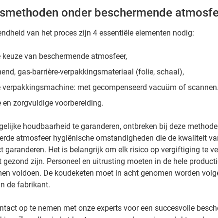
gsmethoden onder beschermende atmosfe
endheid van het proces zijn 4 essentiële elementen nodig:
e keuze van beschermende atmosfeer,
nd, gas-barrière-verpakkingsmateriaal (folie, schaal),
e verpakkingsmachine: met gecompenseerd vacuüm of scannen
e en zorgvuldige voorbereiding.
elijke houdbaarheid te garanderen, ontbreken bij deze methode
erde atmosfeer hygiënische omstandigheden die de kwaliteit van
 garanderen. Het is belangrijk om elk risico op vergiftiging te v
 gezond zijn. Personeel en uitrusting moeten in de hele product
en voldoen. De koudeketen moet in acht genomen worden volg
n de fabrikant.
ontact op te nemen met onze experts voor een succesvolle besc