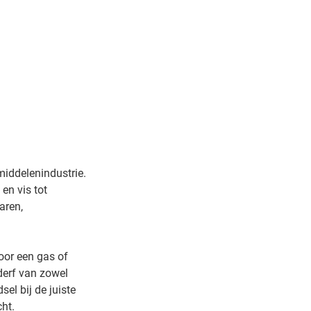
middelenindustrie.
en vis tot
aren,
oor een gas of
derf van zowel
el bij de juiste
cht.