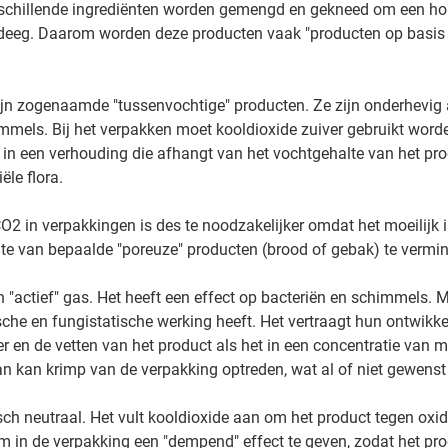
schillende ingrediënten worden gemengd en gekneed om een h
et deeg. Daarom worden deze producten vaak "producten op basis
ijn zogenaamde "tussenvochtige" producten. Ze zijn onderhevig 
immels. Bij het verpakken moet kooldioxide zuiver gebruikt worde
n een verhouding die afhangt van het vochtgehalte van het pro
le flora.
O2 in verpakkingen is des te noodzakelijker omdat het moeilijk i
lte van bepaalde "poreuze" producten (brood of gebak) te vermi
n "actief" gas. Het heeft een effect op bacteriën en schimmels. 
sche en fungistatische werking heeft. Het vertraagt hun ontwikke
er en de vetten van het product als het in een concentratie van m
n kan krimp van de verpakking optreden, wat al of niet gewenst 
sch neutraal. Het vult kooldioxide aan om het product tegen oxid
in de verpakking een "dempend" effect te geven, zodat het prod