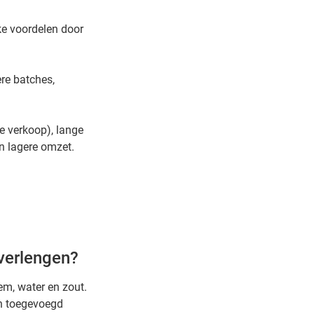
e voordelen door
ere batches,
e verkoop), lange
n lagere omzet.
verlengen?
em, water en zout.
an toegevoegd