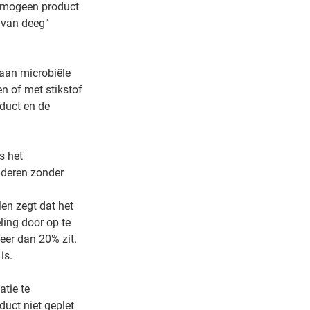
omogeen product
 van deeg"
aan microbiële
n of met stikstof
duct en de
s het
nderen zonder
Men zegt dat het
ling door op te
eer dan 20% zit.
is.
atie te
uct niet geplet