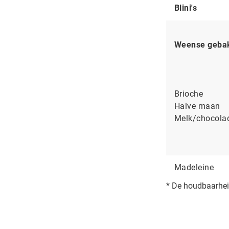
Blini's
Weense geba
Brioche
Halve maan
Melk/chocola
Madeleine
* De houdbaarhei