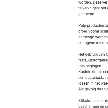
worden. Deze ver
te verkrijgen: h
genoemd.
Pulp-producten z
groei, vooral sch
gemengd worden i
endogene microbië
Het gebruik van C
restzuurstofgeha
toevoegingen.
Kooldioxide is ee
een bacteriostati
lossen in het wat
Als gevolg daarva
Stikstof is chemi
beschermen en om 