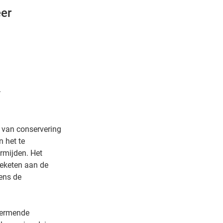
er
.
 van conservering
 het te
ermijden. Het
ieketen aan de
ens de
hermende