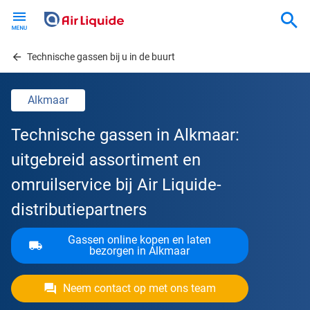
Skip
to
main
content
Technische gassen bij u in de buurt
Alkmaar
Technische gassen in Alkmaar:
uitgebreid assortiment en
omruilservice bij Air Liquide-
distributiepartners
Gassen online kopen en laten
bezorgen in Alkmaar
Neem contact op met ons team