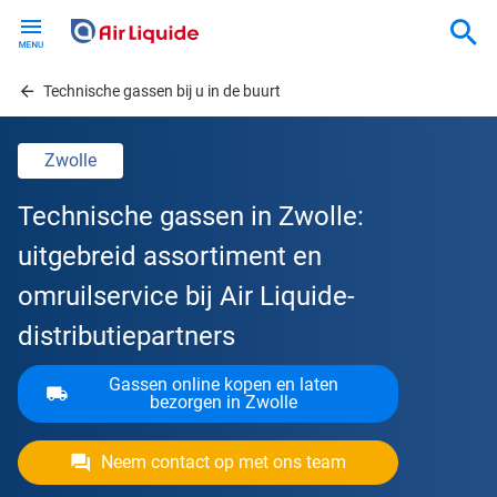
Skip
to
main
content
Technische gassen bij u in de buurt
Zwolle
Technische gassen in Zwolle:
uitgebreid assortiment en
omruilservice bij Air Liquide-
distributiepartners
Gassen online kopen en laten
bezorgen in Zwolle
Neem contact op met ons team