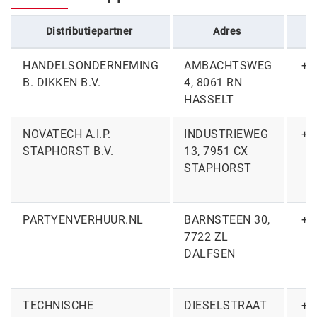
Distributiepartner
Adres
HANDELSONDERNEMING
AMBACHTSWEG
+3
B. DIKKEN B.V.
4, 8061 RN
HASSELT
NOVATECH A.I.P.
INDUSTRIEWEG
+3
STAPHORST B.V.
13, 7951 CX
STAPHORST
PARTYENVERHUUR.NL
BARNSTEEN 30,
+3
7722 ZL
DALFSEN
TECHNISCHE
DIESELSTRAAT
+3