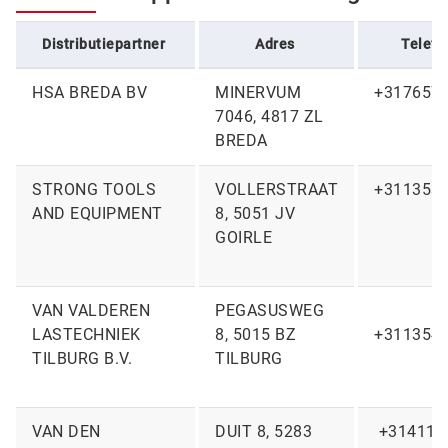
Distributiepartner
Adres
Telef
HSA BREDA BV
MINERVUM
+317657
7046, 4817 ZL
BREDA
STRONG TOOLS
VOLLERSTRAAT
+311353
AND EQUIPMENT
8, 5051 JV
GOIRLE
VAN VALDEREN
PEGASUSWEG
LASTECHNIEK
8, 5015 BZ
+311354
TILBURG B.V.
TILBURG
VAN DEN
DUIT 8, 5283
+314116