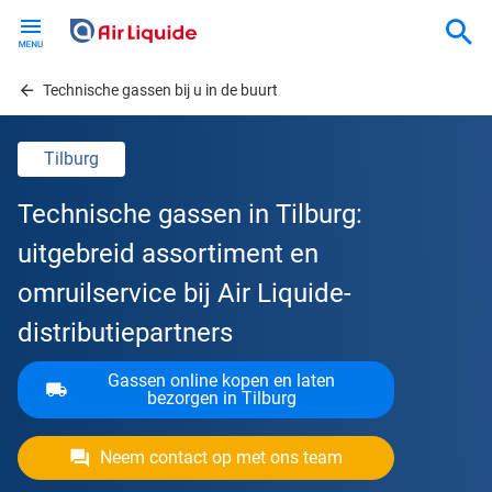
Skip
to
main
content
Technische gassen bij u in de buurt
Tilburg
Technische gassen in Tilburg:
uitgebreid assortiment en
omruilservice bij Air Liquide-
distributiepartners
Gassen online kopen en laten
bezorgen in Tilburg
Neem contact op met ons team