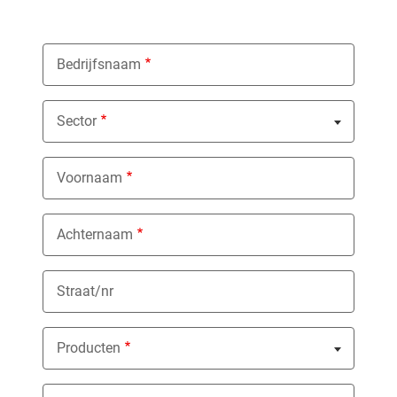
Bedrijfsnaam
Sector
Nothing selected
Voornaam
Achternaam
Straat/nr
Producten
Nothing selected