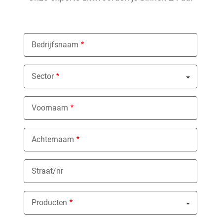
Bedrijfsnaam
Sector
Nothing selected
Voornaam
Achternaam
Straat/nr
Producten
Nothing selected