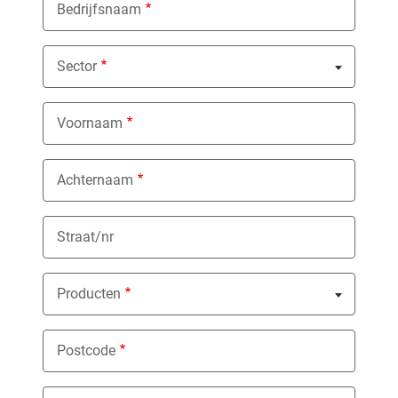
Bedrijfsnaam
Sector
Nothing selected
Voornaam
Achternaam
Straat/nr
Producten
Nothing selected
Postcode